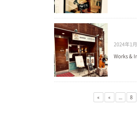
2024年1
Works & I
«
«
...
8